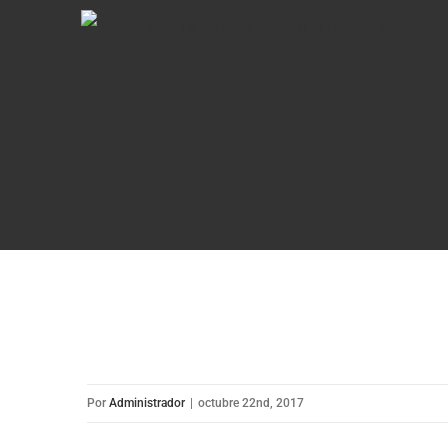
Saltar
al
contenido
Por
Administrador
|
octubre 22nd, 2017