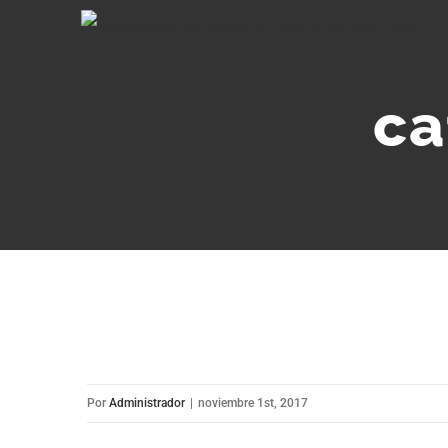
Saltar
al
contenido
ca
Por
Administrador
|
noviembre 1st, 2017