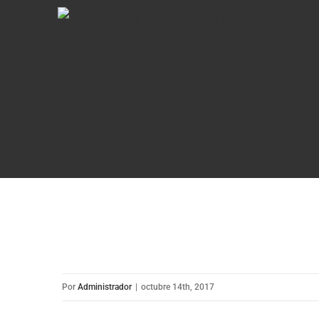
Saltar
al
contenido
Por
Administrador
|
octubre 14th, 2017