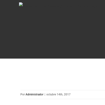
Saltar
al
contenido
Por
Administrador
|
octubre 14th, 2017