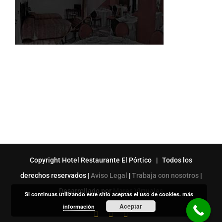
Copyright Hotel Restaurante El Pórtico | Todos los
derechos reservados |
Aviso Legal
|
Trabaja con nosotros
|
Desarrollado por
Mares Virtuales
Si continuas utilizando este sitio aceptas el uso de cookies.
más
Aceptar
información
Facebook
Correo
X
electrónico