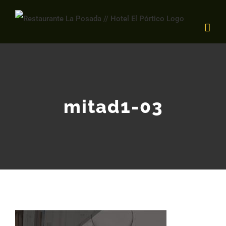
Saltar
al
contenido
mitad1-03