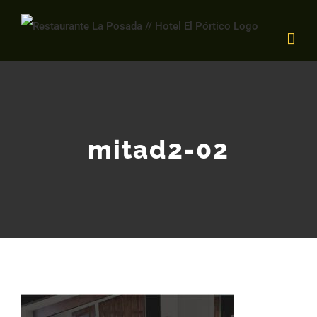
Saltar
al
contenido
mitad2-02