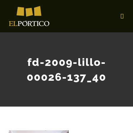
Saltar
al
contenido
fd-2009-lillo-
00026-137_40