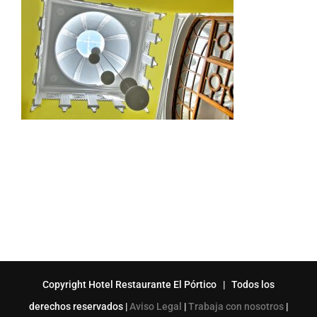
Copyright Hotel Restaurante El Pórtico | Todos los
derechos reservados |
Aviso Legal
|
Trabaja con nosotros
|