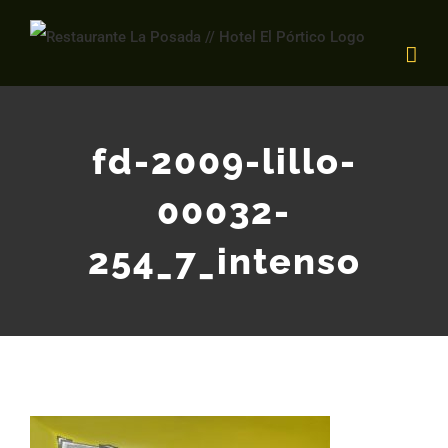
Saltar
al
contenido
fd-2009-lillo-
00032-
254_7_intenso