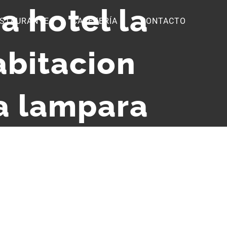
a hotel la
STAURANTE
CAFETERÍA
CONTACTO
abitacion
a lampara