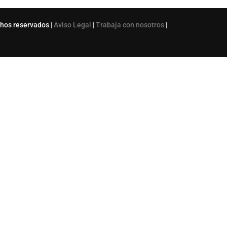
chos reservados |
Aviso Legal
|
Trabaja con nosotros
|