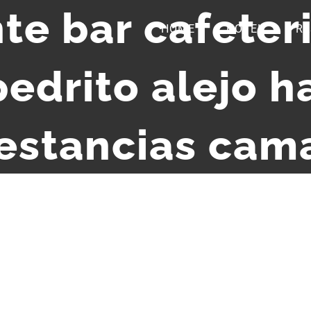
te bar cafeteri
HOME
HOTEL
RE
edrito alejo h
 estancias cam