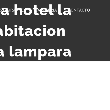
a hotel la
STAURANTE
CAFETERÍA
CONTACTO
abitacion
a lampara