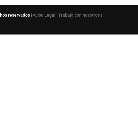
chos reservados |
Aviso Legal
|
Trabaja con nosotros
|