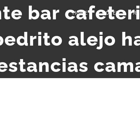
te bar cafeteri
HOME
HOTEL
RE
edrito alejo h
 estancias cam