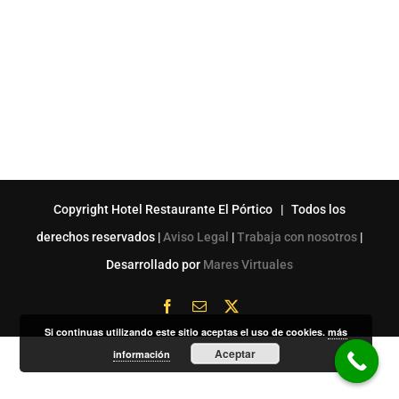
Copyright Hotel Restaurante El Pórtico | Todos los
derechos reservados |
Aviso Legal
|
Trabaja con nosotros
|
Desarrollado por
Mares Virtuales
Facebook
Correo
X
electrónico
Si continuas utilizando este sitio aceptas el uso de cookies.
más
Aceptar
información