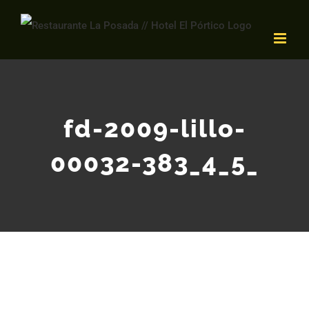
Saltar
al
contenido
fd-2009-lillo-
00032-383_4_5_