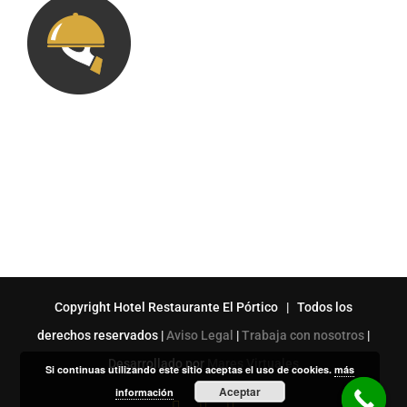
Copyright Hotel Restaurante El Pórtico | Todos los
derechos reservados |
Aviso Legal
|
Trabaja con nosotros
|
Desarrollado por
Mares Virtuales
Si continuas utilizando este sitio aceptas el uso de cookies.
más
Aceptar
información
Facebook
Correo
X